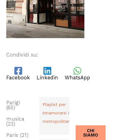
Condividi su:
Facebook
Linkedin
WhatsApp
TAG
PLAYLIST
CHI SIAMO
Dal 2013,
Parigi
Playlist per
(65)
Italiani a
innamorarsi in
Parigi.
musica
metropolitana
(23)
CHI
SIAMO
Paris
(21)