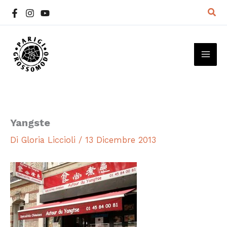
Vai
Cer
al
contenuto
MAI
ME
Yangste
Di
Gloria Liccioli
/
13 Dicembre 2013