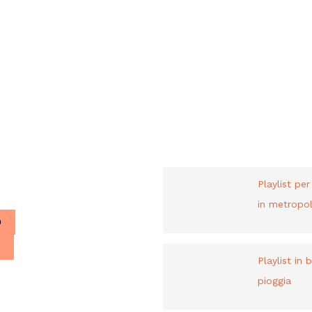
PLAYLIST
liani a Parigi.
Playlist pe
in metropol
O
Playlist in 
pioggia