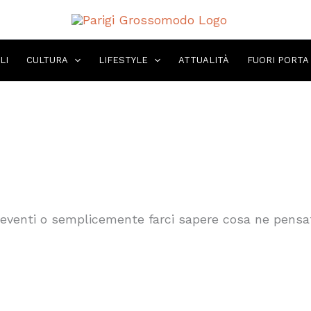
LI
CULTURA
LIFESTYLE
ATTUALITÀ
FUORI PORTA
i eventi o semplicemente farci sapere cosa ne pensat