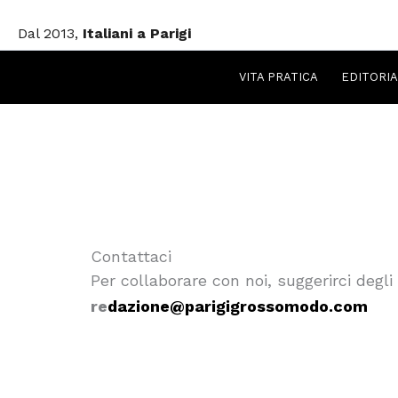
Vai
Dal 2013,
Italiani a Parigi
al
contenuto
VITA PRATICA
EDITORIA
Contattaci
Per collaborare con noi, suggerirci degl
re
dazione@parigigrossomodo.com