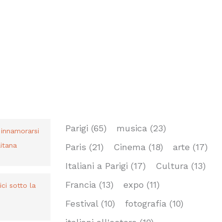
TAG
Parigi
(65)
musica
(23)
r innamorarsi
itana
Paris
(21)
Cinema
(18)
arte
(17)
Italiani a Parigi
(17)
Cultura
(13)
Francia
(13)
expo
(11)
bici sotto la
Festival
(10)
fotografia
(10)