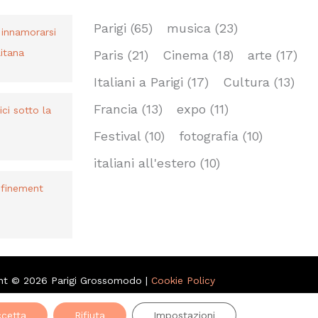
TAG
Parigi
(65)
musica
(23)
r innamorarsi
itana
Paris
(21)
Cinema
(18)
arte
(17)
Italiani a Parigi
(17)
Cultura
(13)
Francia
(13)
expo
(11)
bici sotto la
Festival
(10)
fotografia
(10)
italiani all'estero
(10)
nfinement
ht © 2026 Parigi Grossomodo |
Cookie Policy
cetta
Rifiuta
Impostazioni