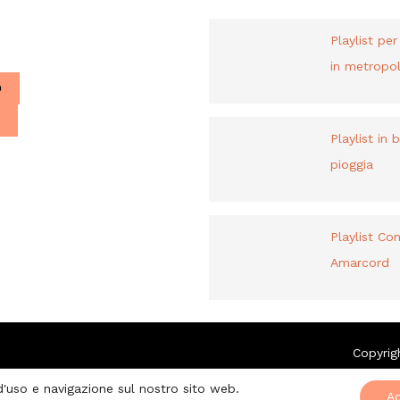
PLAYLIST
liani a Parigi.
Playlist pe
in metropol
O
Playlist in 
pioggia
Playlist Co
Amarcord
Copyrig
 d'uso e navigazione sul nostro sito web.
Ac