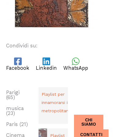
Condividi su:
Facebook
Linkedin
WhatsApp
TAG
PLAYLIST
CHI SIAMO
Dal 2013,
Parigi
Playlist per
(65)
Italiani a
innamorarsi in
Parigi.
musica
metropolitana
(23)
CHI
SIAMO
Paris
(21)
CONTATTI
Cinema
Playlist