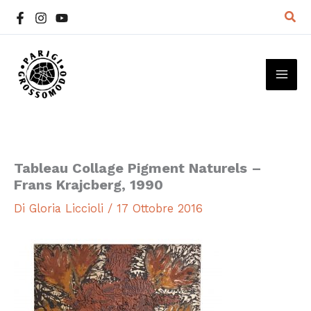
Vai
Cer
al
contenuto
MAI
ME
Tableau Collage Pigment Naturels –
Frans Krajcberg, 1990
Di
Gloria Liccioli
/
17 Ottobre 2016