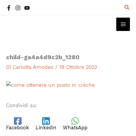
Vai
Cer
al
contenuto
MAI
ME
child-ga4a4d9c2b_1280
Di
Carlotta Amodeo
/
18 Ottobre 2022
Condividi su:
Facebook
Linkedin
WhatsApp