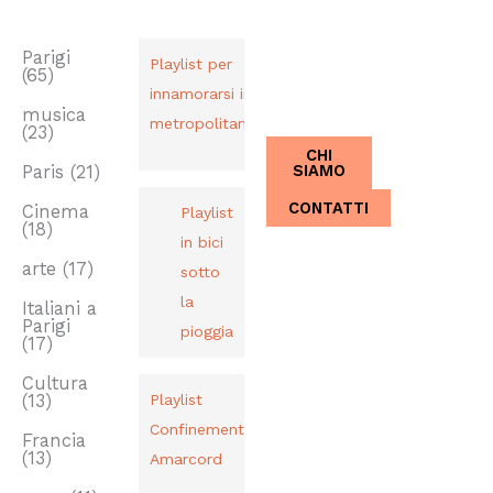
TAG
PLAYLIST
CHI SIAMO
Dal 2013,
Parigi
Playlist per
(65)
Italiani a
innamorarsi in
Parigi.
musica
metropolitana
(23)
CHI
SIAMO
Paris
(21)
CONTATTI
Cinema
Playlist
(18)
in bici
arte
(17)
sotto
la
Italiani a
Parigi
pioggia
(17)
Cultura
(13)
Playlist
Confinement
Francia
(13)
Amarcord