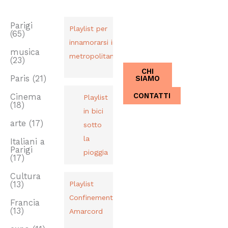
TAG
PLAYLIST
CHI SIAMO
Dal 2013,
Parigi
Playlist per
(65)
Italiani a
innamorarsi in
Parigi.
musica
metropolitana
(23)
CHI
SIAMO
Paris
(21)
CONTATTI
Cinema
Playlist
(18)
in bici
arte
(17)
sotto
la
Italiani a
Parigi
pioggia
(17)
Cultura
(13)
Playlist
Confinement
Francia
(13)
Amarcord