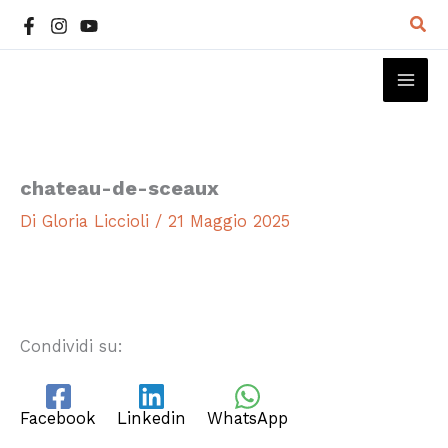
Vai
Cer
al
contenuto
MAI
ME
chateau-de-sceaux
Di
Gloria Liccioli
/
21 Maggio 2025
Condividi su:
Facebook
Linkedin
WhatsApp