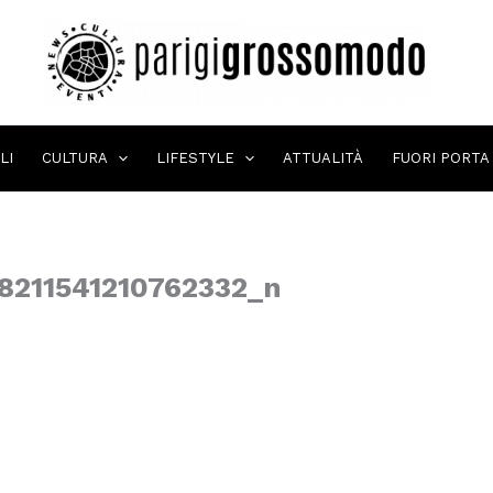
LI
CULTURA
LIFESTYLE
ATTUALITÀ
FUORI PORTA
8211541210762332_n