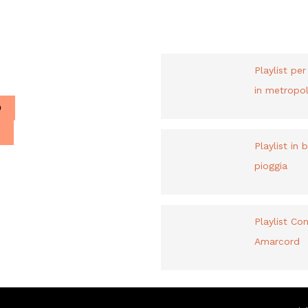
PLAYLIST
liani a Parigi.
Playlist pe
in metropol
O
Playlist in 
pioggia
Playlist Co
Amarcord