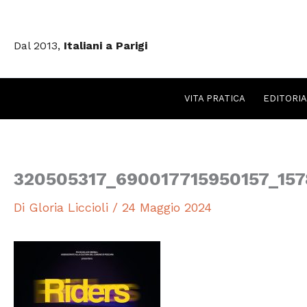
Vai
al
Dal 2013,
Italiani a Parigi
contenuto
VITA PRATICA
EDITORIA
320505317_690017715950157_157
Di
Gloria Liccioli
/
24 Maggio 2024