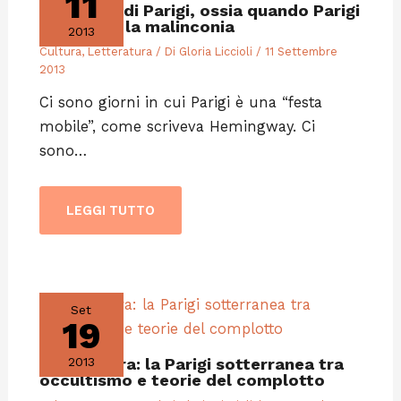
11
Lo spleen di Parigi, ossia quando Parigi
ti attacca la malinconia
2013
Cultura
,
Letteratura
/ Di
Gloria Liccioli
/
11 Settembre
2013
Ci sono giorni in cui Parigi è una “festa
mobile”, come scriveva Hemingway. Ci
sono…
LEGGI TUTTO
Set
19
Letteratura: la Parigi sotterranea tra
2013
occultismo e teorie del complotto