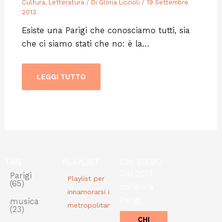
Cultura
,
Letteratura
/ Di
Gloria Liccioli
/
19 Settembre
2013
Esiste una Parigi che conosciamo tutti, sia
che ci siamo stati che no: è la…
LEGGI TUTTO
TAG
PLAYLIST
CHI SIAMO
Dal 2013,
Parigi
Playlist per
(65)
Italiani a
innamorarsi in
Parigi.
musica
metropolitana
(23)
CHI