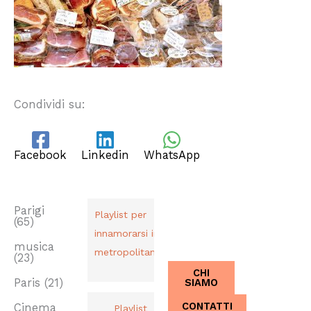
Condividi su:
Facebook
Linkedin
WhatsApp
TAG
PLAYLIST
CHI SIAMO
Dal 2013,
Parigi
Playlist per
(65)
Italiani a
innamorarsi in
Parigi.
musica
metropolitana
(23)
CHI
SIAMO
Paris
(21)
CONTATTI
Cinema
Playlist