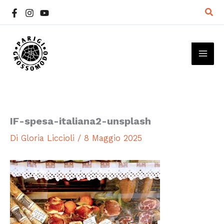
Vai
Cer
al
contenuto
MAI
ME
IF-spesa-italiana2-unsplash
Di
Gloria Liccioli
/
8 Maggio 2025