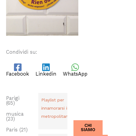
Condividi su:
Facebook
Linkedin
WhatsApp
TAG
PLAYLIST
CHI SIAMO
Dal 2013,
Parigi
Playlist per
(65)
Italiani a
innamorarsi in
Parigi.
musica
metropolitana
(23)
CHI
SIAMO
Paris
(21)