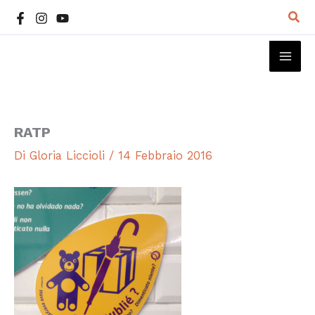
Vai
Cer
al
contenuto
MAI
ME
RATP
Di
Gloria Liccioli
/
14 Febbraio 2016