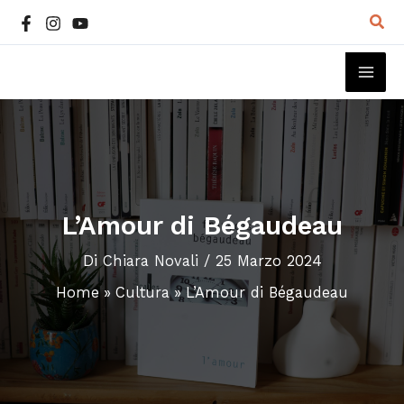
Vai
Cer
al
contenuto
MAI
ME
L’Amour di Bégaudeau
Di
Chiara Novali
/
25 Marzo 2024
Home
Cultura
L’Amour di Bégaudeau