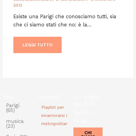
2013
Esiste una Parigi che conosciamo tutti, sia
che ci siamo stati che no: è la…
LEGGI TUTTO
TAG
PLAYLIST
CHI SIAMO
Dal 2013,
Parigi
Playlist per
(65)
Italiani a
innamorarsi in
Parigi.
musica
metropolitana
(23)
CHI