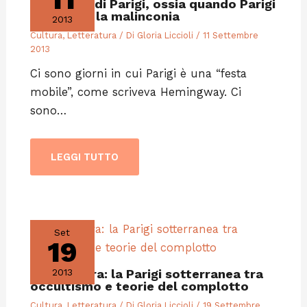
Lo spleen di Parigi, ossia quando Parigi
ti attacca la malinconia
2013
Cultura
,
Letteratura
/ Di
Gloria Liccioli
/
11 Settembre
2013
Ci sono giorni in cui Parigi è una “festa
mobile”, come scriveva Hemingway. Ci
sono…
LEGGI TUTTO
Set
19
Letteratura: la Parigi sotterranea tra
2013
occultismo e teorie del complotto
Cultura
,
Letteratura
/ Di
Gloria Liccioli
/
19 Settembre