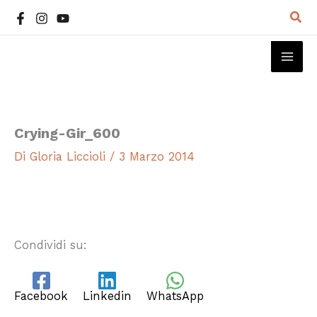
Vai
Cer
al
contenuto
MAI
ME
Crying-Gir_600
Di
Gloria Liccioli
/
3 Marzo 2014
Condividi su:
Facebook
Linkedin
WhatsApp