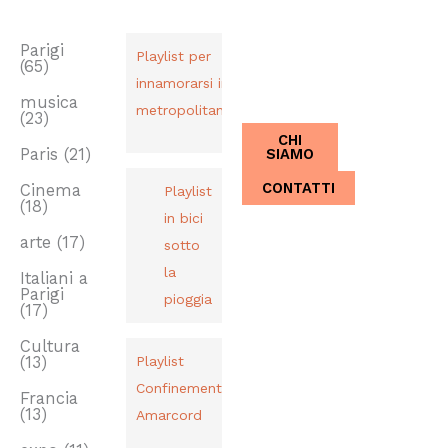
TAG
PLAYLIST
CHI SIAMO
Dal 2013,
Parigi
Playlist per
(65)
Italiani a
innamorarsi in
Parigi.
musica
metropolitana
(23)
CHI
SIAMO
Paris
(21)
CONTATTI
Cinema
Playlist
(18)
in bici
arte
(17)
sotto
la
Italiani a
Parigi
pioggia
(17)
Cultura
(13)
Playlist
Confinement
Francia
(13)
Amarcord