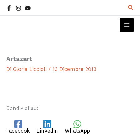
Vai
Cer
al
contenuto
MAI
ME
Artazart
Di
Gloria Liccioli
/
13 Dicembre 2013
Condividi su:
Facebook
Linkedin
WhatsApp