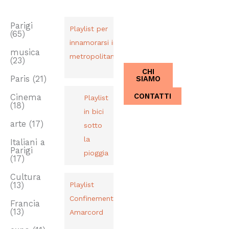
TAG
PLAYLIST
CHI SIAMO
Dal 2013,
Parigi
Playlist per
(65)
Italiani a
innamorarsi in
Parigi.
musica
metropolitana
(23)
CHI
SIAMO
Paris
(21)
CONTATTI
Cinema
Playlist
(18)
in bici
arte
(17)
sotto
la
Italiani a
Parigi
pioggia
(17)
Cultura
(13)
Playlist
Confinement
Francia
(13)
Amarcord