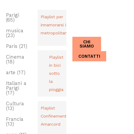
TAG
PLAYLIST
CHI SIAMO
Dal 2013,
Parigi
Playlist per
(65)
Italiani a
innamorarsi in
Parigi.
musica
metropolitana
(23)
CHI
SIAMO
Paris
(21)
CONTATTI
Cinema
Playlist
(18)
in bici
arte
(17)
sotto
la
Italiani a
Parigi
pioggia
(17)
Cultura
(13)
Playlist
Confinement
Francia
(13)
Amarcord