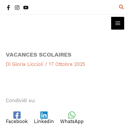
Vai
Cer
al
contenuto
MAI
ME
VACANCES SCOLAIRES
Di
Gloria Liccioli
/
17 Ottobre 2025
Condividi su:
Facebook
Linkedin
WhatsApp