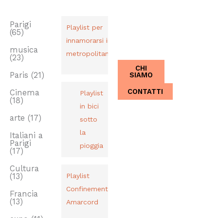
TAG
PLAYLIST
CHI SIAMO
Dal 2013,
Parigi
Playlist per
(65)
Italiani a
innamorarsi in
Parigi.
musica
metropolitana
(23)
CHI
SIAMO
Paris
(21)
CONTATTI
Cinema
Playlist
(18)
in bici
arte
(17)
sotto
la
Italiani a
Parigi
pioggia
(17)
Cultura
(13)
Playlist
Confinement
Francia
(13)
Amarcord