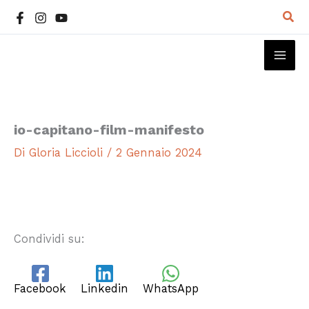
Vai
Cer
al
contenuto
MAI
ME
io-capitano-film-manifesto
Di
Gloria Liccioli
/
2 Gennaio 2024
Condividi su:
Facebook
Linkedin
WhatsApp