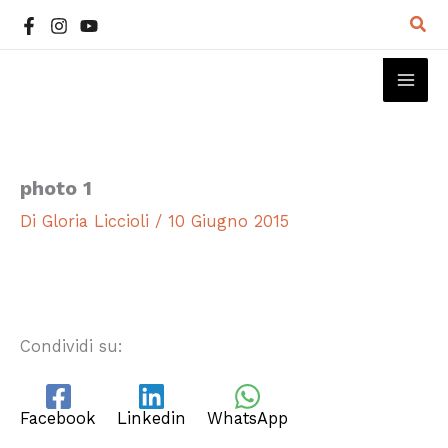
Vai
Cer
al
contenuto
MAI
ME
photo 1
Di
Gloria Liccioli
/
10 Giugno 2015
Condividi su:
Facebook
Linkedin
WhatsApp