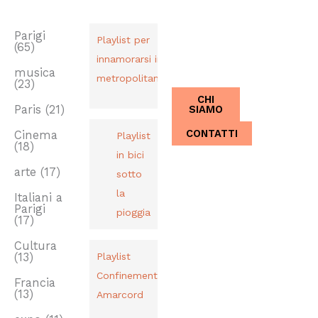
TAG
PLAYLIST
CHI SIAMO
Dal 2013,
Parigi
Playlist per
(65)
Italiani a
innamorarsi in
Parigi.
musica
metropolitana
(23)
CHI
SIAMO
Paris
(21)
CONTATTI
Cinema
Playlist
(18)
in bici
arte
(17)
sotto
la
Italiani a
Parigi
pioggia
(17)
Cultura
(13)
Playlist
Confinement
Francia
(13)
Amarcord