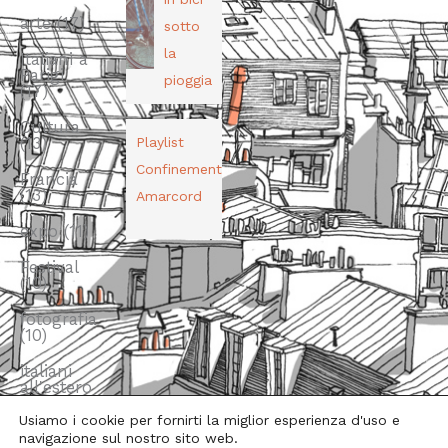
arte
(17)
sotto
la
Italiani a
Parigi
pioggia
(17)
Cultura
(13)
Playlist
Confinement
Francia
(13)
Amarcord
expo
(11)
Festival
(10)
fotografia
(10)
italiani
all'estero
(10)
Usiamo i cookie per fornirti la miglior esperienza d'uso e
navigazione sul nostro sito web.