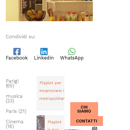
Condividi su:
Facebook
Linkedin
WhatsApp
TAG
PLAYLIST
CHI SIAMO
Dal 2013,
Parigi
Playlist per
(65)
Italiani a
innamorarsi in
Parigi.
musica
metropolitana
(23)
CHI
SIAMO
Paris
(21)
CONTATTI
Cinema
Playlist
(18)
in bici