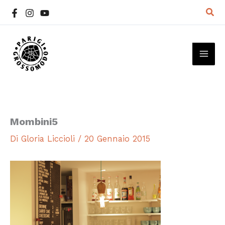
Vai
Cer
al
contenuto
MAI
ME
Mombini5
Di
Gloria Liccioli
/
20 Gennaio 2015