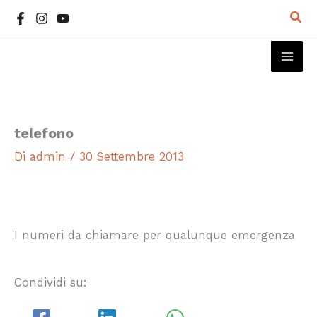
Vai
Cer
al
contenuto
MAI
ME
telefono
Di
admin
/
30 Settembre 2013
I numeri da chiamare per qualunque emergenza
Condividi su: