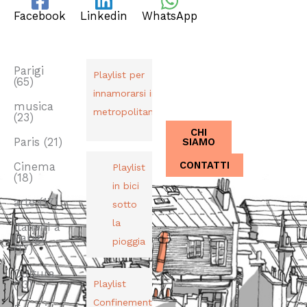
Facebook
Linkedin
WhatsApp
TAG
PLAYLIST
CHI SIAMO
Dal 2013,
Parigi
Playlist per
(65)
Italiani a
innamorarsi in
Parigi.
musica
metropolitana
(23)
CHI
SIAMO
Paris
(21)
CONTATTI
Cinema
Playlist
(18)
in bici
arte
(17)
sotto
la
Italiani a
Parigi
pioggia
(17)
Cultura
(13)
Playlist
Confinement