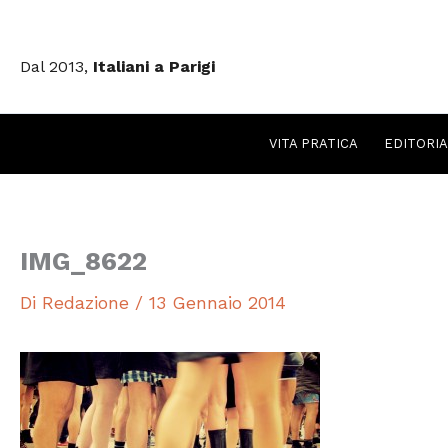
Vai
al
Dal 2013,
Italiani a Parigi
contenuto
VITA PRATICA
EDITORIA
IMG_8622
Di
Redazione
/
13 Gennaio 2014