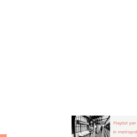
PLAYLIST
liani a Parigi.
Playlist pe
in metropol