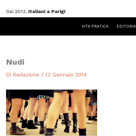
Vai
Dal 2013,
Italiani a Parigi
al
contenuto
VITA PRATICA
EDITORIA
Nudi
Di
Redazione
/
13 Gennaio 2014