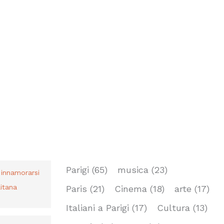
TAG
Parigi
(65)
musica
(23)
r innamorarsi
itana
Paris
(21)
Cinema
(18)
arte
(17)
Italiani a Parigi
(17)
Cultura
(13)