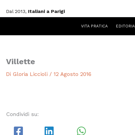
Vai
Dal 2013,
Italiani a Parigi
al
contenuto
VITA PRATICA
EDITORIA
Villette
Di
Gloria Liccioli
/
12 Agosto 2016
Condividi su: