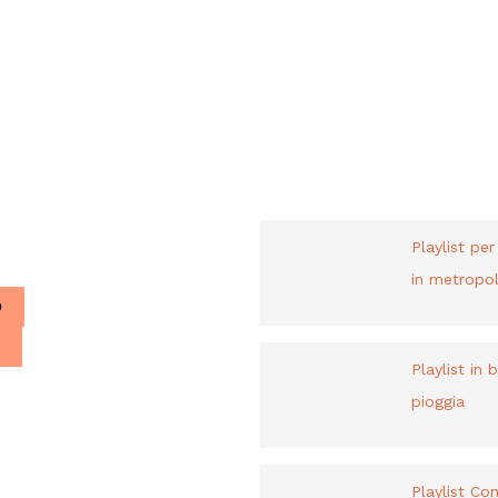
PLAYLIST
liani a Parigi.
Playlist pe
in metropol
O
Playlist in 
pioggia
Playlist Co