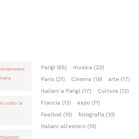
TAG
Parigi
(65)
musica
(23)
r innamorarsi
itana
Paris
(21)
Cinema
(18)
arte
(17)
Italiani a Parigi
(17)
Cultura
(13)
Francia
(13)
expo
(11)
bici sotto la
Festival
(10)
fotografia
(10)
italiani all'estero
(10)
nfinement