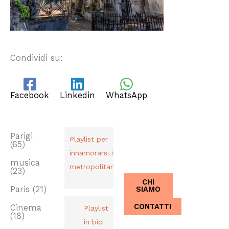
Condividi su:
Facebook
Linkedin
WhatsApp
TAG
PLAYLIST
CHI SIAMO
Dal 2013,
Parigi
Playlist per
(65)
Italiani a
innamorarsi in
Parigi.
musica
metropolitana
(23)
CHI
SIAMO
Paris
(21)
CONTATTI
Cinema
Playlist
(18)
in bici