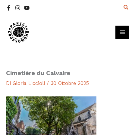
Vai
Cer
al
contenuto
MAI
ME
Cimetière du Calvaire
Di
Gloria Liccioli
/
30 Ottobre 2025