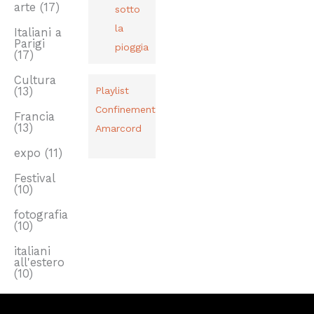
arte
(17)
sotto
la
Italiani a
Parigi
pioggia
(17)
Cultura
(13)
Playlist
Confinement
Francia
(13)
Amarcord
expo
(11)
Festival
(10)
fotografia
(10)
italiani
all'estero
(10)