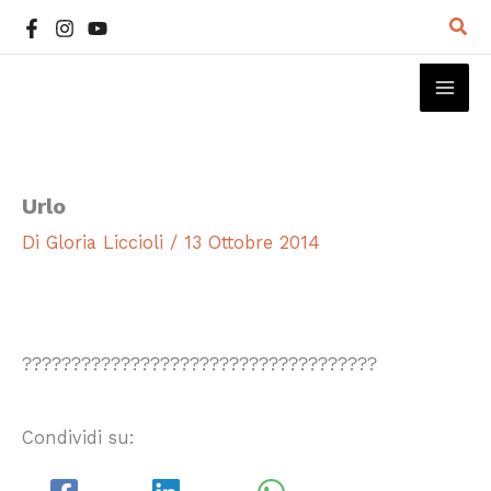
Vai
Cer
al
contenuto
MAI
ME
Urlo
Di
Gloria Liccioli
/
13 Ottobre 2014
????????????????????????????????????
Condividi su: