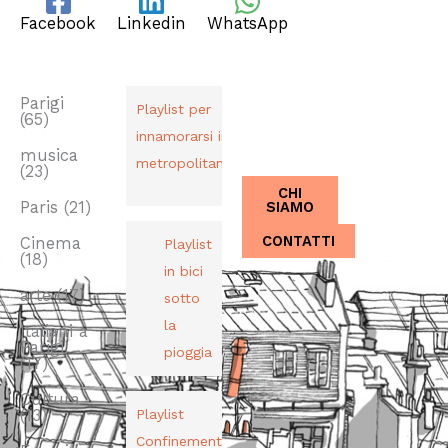
Facebook
Linkedin
WhatsApp
TAG
PLAYLIST
CHI SIAMO
Dal 2013,
Parigi
Playlist per
(65)
Italiani a
innamorarsi in
Parigi.
musica
metropolitana
(23)
CHI
SIAMO
Paris
(21)
CONTATTI
Cinema
Playlist
(18)
in bici
arte
(17)
sotto
la
Italiani a
Parigi
pioggia
(17)
Cultura
(13)
Playlist
Confinement