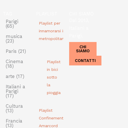
TAG
PLAYLIST
CHI SIAMO
Dal 2013,
Parigi
Playlist per
(65)
Italiani a
innamorarsi in
Parigi.
musica
metropolitana
(23)
CHI
SIAMO
Paris
(21)
CONTATTI
Cinema
Playlist
(18)
in bici
arte
(17)
sotto
la
Italiani a
Parigi
pioggia
(17)
Cultura
(13)
Playlist
Confinement
Francia
(13)
Amarcord