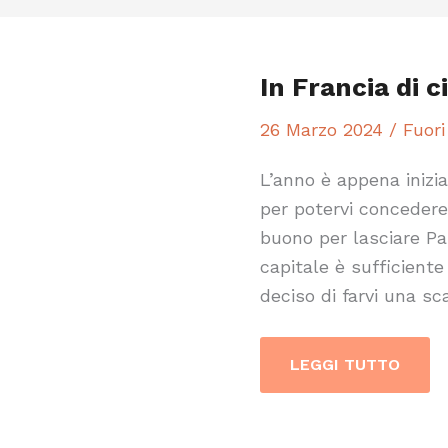
IN
FRANCIA
DI
CITTÀ
In Francia di c
IN
CITTÀ.
QUALE
26 Marzo 2024
/
Fuori
MEZZO?
L’anno è appena inizi
per potervi concedere
buono per lasciare Par
capitale è sufficiente
deciso di farvi una sc
LEGGI TUTTO