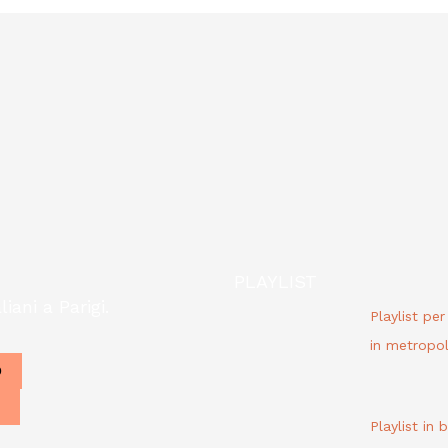
PLAYLIST
liani a Parigi.
Playlist pe
in metropol
O
Playlist in 