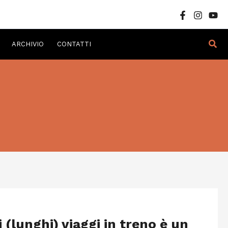
Cer
ARCHIVIO
CONTATTI
 (lunghi) viaggi in treno è un