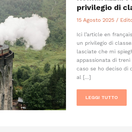
TRENO
privilegio di c
È
UN
PRIVILEGIO
15 Agosto 2025
/
Edito
DI
CLASSE
Ici l’article en frança
un privilegio di clas
lasciate che mi spieg
appassionata di treni
caso se ho deciso di 
al […]
LEGGI TUTTO