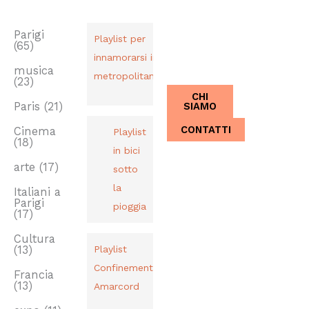
TAG
PLAYLIST
CHI SIAMO
Dal 2013,
Parigi
Playlist per
(65)
Italiani a
innamorarsi in
Parigi.
musica
metropolitana
(23)
CHI
SIAMO
Paris
(21)
CONTATTI
Cinema
Playlist
(18)
in bici
arte
(17)
sotto
la
Italiani a
Parigi
pioggia
(17)
Cultura
(13)
Playlist
Confinement
Francia
(13)
Amarcord