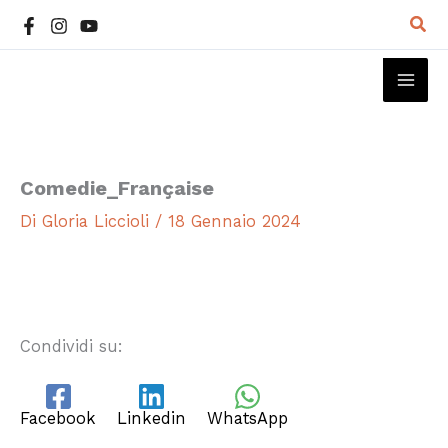
Vai
Cer
al
contenuto
MAI
ME
Comedie_Française
Di
Gloria Liccioli
/
18 Gennaio 2024
Condividi su:
Facebook
Linkedin
WhatsApp