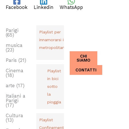
Facebook
Linkedin
WhatsApp
TAG
PLAYLIST
CHI SIAMO
Dal 2013,
Parigi
Playlist per
(65)
Italiani a
innamorarsi in
Parigi.
musica
metropolitana
(23)
CHI
SIAMO
Paris
(21)
CONTATTI
Cinema
Playlist
(18)
in bici
arte
(17)
sotto
la
Italiani a
Parigi
pioggia
(17)
Cultura
(13)
Playlist
Confinement