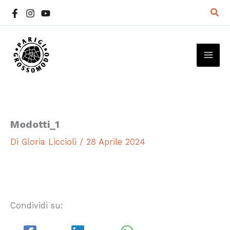
Vai
Cer
al
contenuto
MAI
ME
Modotti_1
Di
Gloria Liccioli
/
28 Aprile 2024
Condividi su: