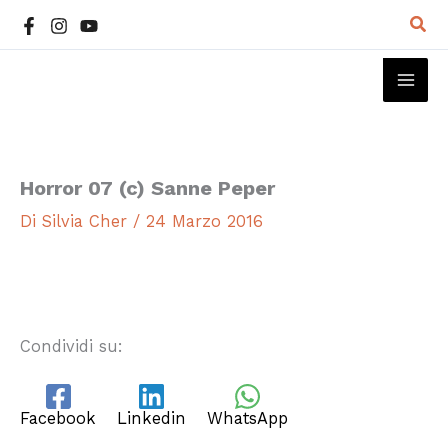
Vai
Cer
al
contenuto
MAI
ME
Horror 07 (c) Sanne Peper
Di
Silvia Cher
/
24 Marzo 2016
Condividi su:
Facebook
Linkedin
WhatsApp