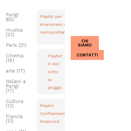
TAG
PLAYLIST
CHI SIAMO
Dal 2013,
Parigi
Playlist per
(65)
Italiani a
innamorarsi in
Parigi.
musica
metropolitana
(23)
CHI
SIAMO
Paris
(21)
CONTATTI
Cinema
Playlist
(18)
in bici
arte
(17)
sotto
la
Italiani a
Parigi
pioggia
(17)
Cultura
(13)
Playlist
Confinement
Francia
(13)
Amarcord