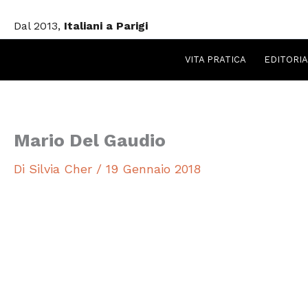
Vai
Dal 2013,
Italiani a Parigi
al
contenuto
VITA PRATICA
EDITORIA
Mario Del Gaudio
Di
Silvia Cher
/
19 Gennaio 2018