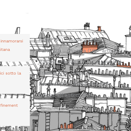
TAG
Parigi
(65)
musica
(23)
r innamorarsi
itana
Paris
(21)
Cinema
(18)
arte
(17)
Italiani a Parigi
(17)
Cultura
(13)
Francia
(13)
expo
(11)
bici sotto la
Festival
(10)
fotografia
(10)
italiani all'estero
(10)
nfinement