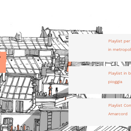
PLAYLIST
liani a Parigi.
Playlist pe
in metropol
O
Playlist in 
pioggia
Playlist Co
Amarcord