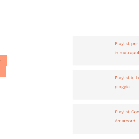
PLAYLIST
liani a Parigi.
Playlist pe
in metropol
O
Playlist in 
pioggia
Playlist Co
Amarcord