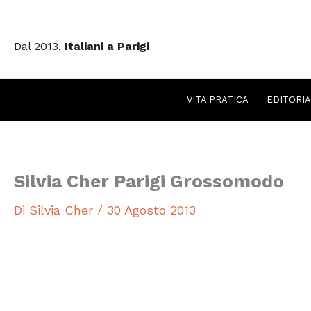
Vai
al
Dal 2013,
Italiani a Parigi
contenuto
VITA PRATICA
EDITORIA
Silvia Cher Parigi Grossomodo
Di
Silvia Cher
/
30 Agosto 2013