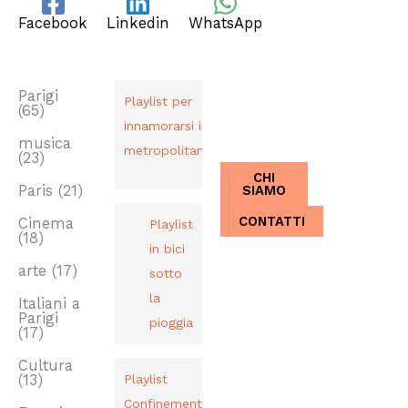
Facebook
Linkedin
WhatsApp
TAG
PLAYLIST
CHI SIAMO
Dal 2013,
Parigi
Playlist per
(65)
Italiani a
innamorarsi in
Parigi.
musica
metropolitana
(23)
CHI
SIAMO
Paris
(21)
CONTATTI
Cinema
Playlist
(18)
in bici
arte
(17)
sotto
la
Italiani a
Parigi
pioggia
(17)
Cultura
(13)
Playlist
Confinement