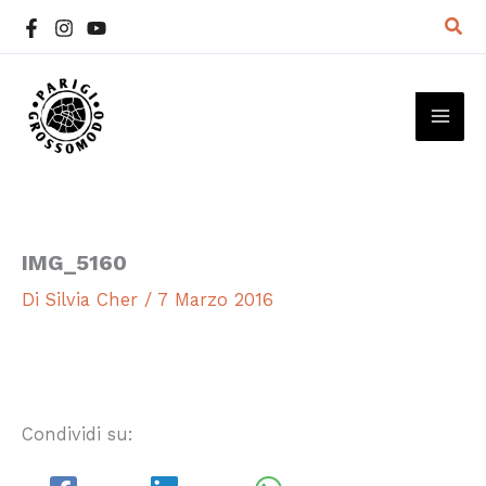
Vai
Cer
al
contenuto
MAI
ME
IMG_5160
Di
Silvia Cher
/
7 Marzo 2016
Condividi su: