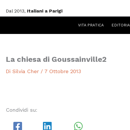
Vai
Dal 2013,
Italiani a Parigi
al
contenuto
VITA PRATICA
EDITORIA
La chiesa di Goussainville2
Di
Silvia Cher
/
7 Ottobre 2013
Condividi su: