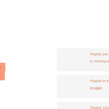
PLAYLIST
liani a Parigi.
Playlist pe
in metropol
O
Playlist in 
pioggia
Playlist Co