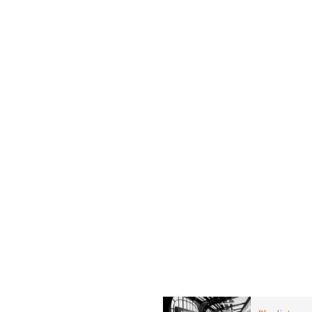
PLAYLIST
liani a Parigi.