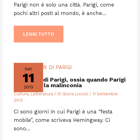
Parigi non è solo una città. Parigi, come
pochi altri posti al mondo, è anche…
LEGGI TUTTO
Set
11
Lo spleen di Parigi, ossia quando Parigi
ti attacca la malinconia
2013
Cultura
,
Letteratura
/ Di
Gloria Liccioli
/
11 Settembre
2013
Ci sono giorni in cui Parigi è una “festa
mobile”, come scriveva Hemingway. Ci
sono…