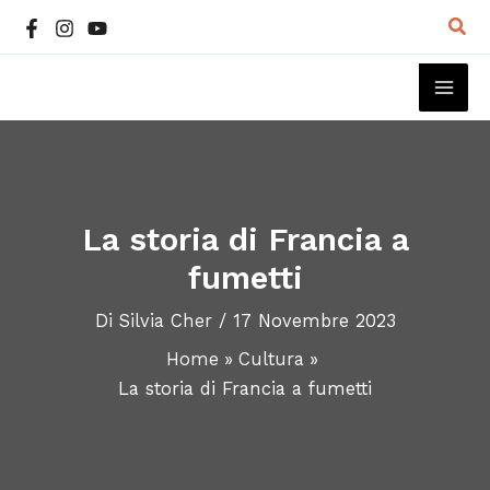
Vai
Cer
al
contenuto
MAI
ME
La storia di Francia a
fumetti
Di
Silvia Cher
/
17 Novembre 2023
Home
Cultura
La storia di Francia a fumetti