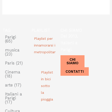
TAG
PLAYLIST
CHI SIAMO
Dal 2013,
Parigi
Playlist per
(65)
Italiani a
innamorarsi in
Parigi.
musica
metropolitana
(23)
CHI
SIAMO
Paris
(21)
CONTATTI
Cinema
Playlist
(18)
in bici
arte
(17)
sotto
la
Italiani a
Parigi
pioggia
(17)
Cultura