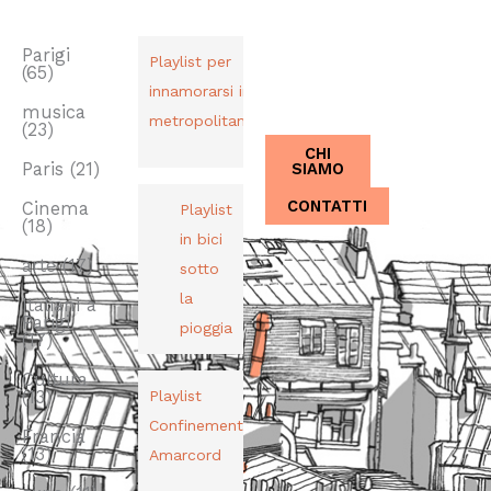
TAG
PLAYLIST
CHI SIAMO
Dal 2013,
Parigi
Playlist per
(65)
Italiani a
innamorarsi in
Parigi.
musica
metropolitana
(23)
CHI
SIAMO
Paris
(21)
CONTATTI
Cinema
Playlist
(18)
in bici
arte
(17)
sotto
la
Italiani a
Parigi
pioggia
(17)
Cultura
(13)
Playlist
Confinement
Francia
(13)
Amarcord