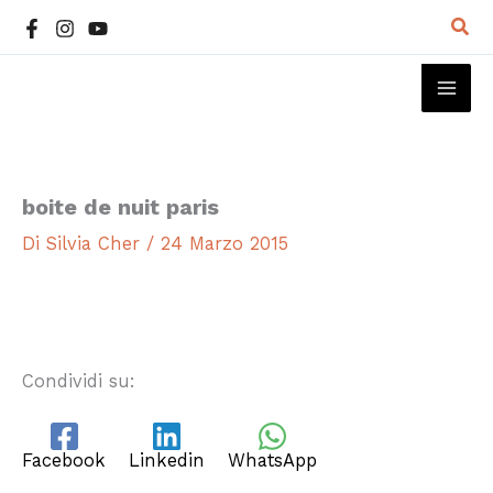
Vai
Cer
al
contenuto
MAI
ME
boite de nuit paris
Di
Silvia Cher
/
24 Marzo 2015
Condividi su:
Facebook
Linkedin
WhatsApp