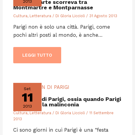
Quando l’arte scorreva tra
2013
Montmartre e Montparnasse
Cultura
,
Letteratura
/ Di
Gloria Liccioli
/
31 Agosto 2013
Parigi non è solo una città. Parigi, come
pochi altri posti al mondo, è anche…
LEGGI TUTTO
Set
11
Lo spleen di Parigi, ossia quando Parigi
ti attacca la malinconia
2013
Cultura
,
Letteratura
/ Di
Gloria Liccioli
/
11 Settembre
2013
Ci sono giorni in cui Parigi è una “festa