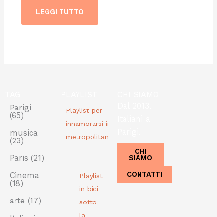
LEGGI TUTTO
TAG
PLAYLIST
CHI SIAMO
Dal 2013,
Parigi
Playlist per
(65)
Italiani a
innamorarsi in
Parigi.
musica
metropolitana
(23)
CHI
SIAMO
Paris
(21)
CONTATTI
Cinema
Playlist
(18)
in bici
arte
(17)
sotto
la