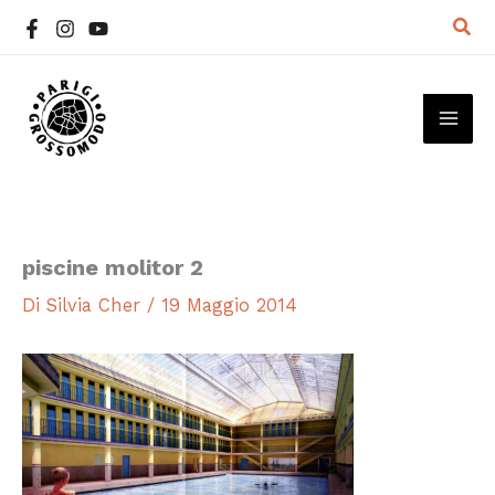
Vai
Cer
al
contenuto
MAI
ME
piscine molitor 2
Di
Silvia Cher
/
19 Maggio 2014