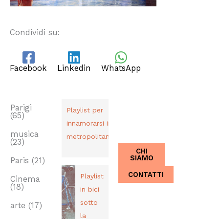
Condividi su:
Facebook
Linkedin
WhatsApp
TAG
PLAYLIST
CHI SIAMO
Dal 2013,
Parigi
Playlist per
(65)
Italiani a
innamorarsi in
Parigi.
musica
metropolitana
(23)
CHI
SIAMO
Paris
(21)
CONTATTI
Playlist
Cinema
(18)
in bici
sotto
arte
(17)
la