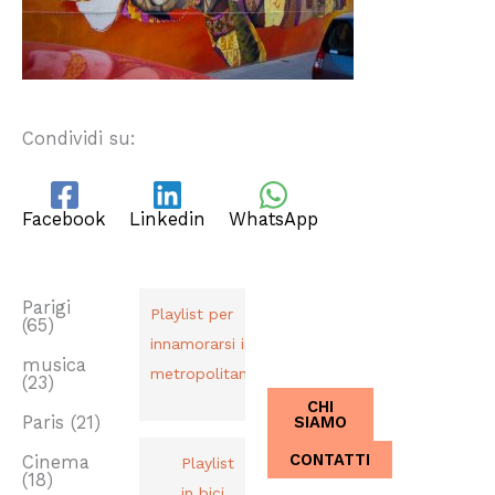
Condividi su:
Facebook
Linkedin
WhatsApp
TAG
PLAYLIST
CHI SIAMO
Dal 2013,
Parigi
Playlist per
(65)
Italiani a
innamorarsi in
Parigi.
musica
metropolitana
(23)
CHI
SIAMO
Paris
(21)
CONTATTI
Cinema
Playlist
(18)
in bici