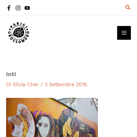
Vai
Cer
al
contenuto
MAI
ME
Inti
Di
Silvia Cher
/
3 Settembre 2016