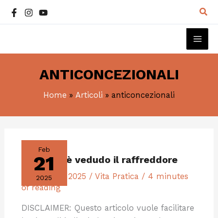
Vai
Cer
al
contenuto
MAI
ME
ANTICONCEZIONALI
Home
Articoli
anticoncezionali
AIUDO!
BI
È
Feb
VEDUDO
21
Aiudo! Bi è vedudo il raffreddore
IL
RAFFREDDORE
21 Febbraio 2025
/
Vita Pratica
/
4 minutes
2025
of reading
DISCLAIMER: Questo articolo vuole facilitare