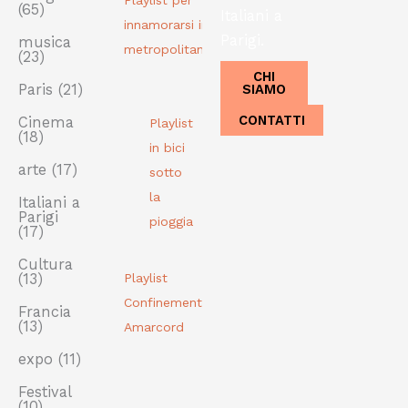
Playlist per
(65)
Italiani a
innamorarsi in
Parigi.
musica
metropolitana
(23)
CHI
SIAMO
Paris
(21)
CONTATTI
Cinema
Playlist
(18)
in bici
arte
(17)
sotto
la
Italiani a
Parigi
pioggia
(17)
Cultura
(13)
Playlist
Confinement
Francia
(13)
Amarcord
expo
(11)
Festival
(10)