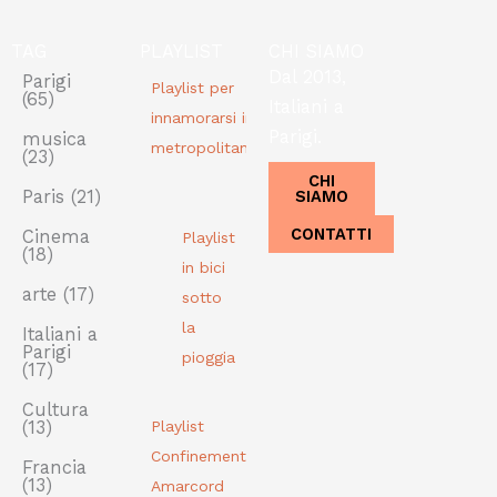
TAG
PLAYLIST
CHI SIAMO
Dal 2013,
Parigi
Playlist per
(65)
Italiani a
innamorarsi in
Parigi.
musica
metropolitana
(23)
CHI
SIAMO
Paris
(21)
CONTATTI
Cinema
Playlist
(18)
in bici
arte
(17)
sotto
la
Italiani a
Parigi
pioggia
(17)
Cultura
(13)
Playlist
Confinement
Francia
(13)
Amarcord