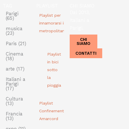
TAG
PLAYLIST
CHI SIAMO
Dal 2013,
Parigi
Playlist per
(65)
Italiani a
innamorarsi in
Parigi.
musica
metropolitana
(23)
CHI
SIAMO
Paris
(21)
CONTATTI
Cinema
Playlist
(18)
in bici
arte
(17)
sotto
la
Italiani a
Parigi
pioggia
(17)
Cultura
(13)
Playlist
Confinement
Francia
(13)
Amarcord
expo
(11)