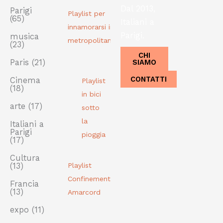
Dal 2013,
Parigi
Playlist per
(65)
Italiani a
innamorarsi in
Parigi.
musica
metropolitana
(23)
CHI
SIAMO
Paris
(21)
CONTATTI
Cinema
Playlist
(18)
in bici
arte
(17)
sotto
la
Italiani a
Parigi
pioggia
(17)
Cultura
(13)
Playlist
Confinement
Francia
(13)
Amarcord
expo
(11)