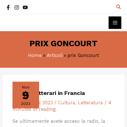
Vai
Cer
al
contenuto
MAI
ME
PRIX GONCOURT
Home
Articoli
prix Goncourt
I
PREMI
LETTERARI
Nov
IN
9
I premi letterari in Francia
FRANCIA
9 Novembre 2023
/
Cultura
,
Letteratura
/
4
2023
minutes of reading
Se ultimamente avete acceso la radio, la