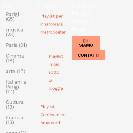
TAG
PLAYLIST
CHI SIAMO
Dal 2013,
Parigi
Playlist per
(65)
Italiani a
innamorarsi in
Parigi.
musica
metropolitana
(23)
CHI
SIAMO
Paris
(21)
CONTATTI
Cinema
Playlist
(18)
in bici
arte
(17)
sotto
la
Italiani a
Parigi
pioggia
(17)
Cultura
(13)
Playlist
Confinement
Francia
(13)
Amarcord