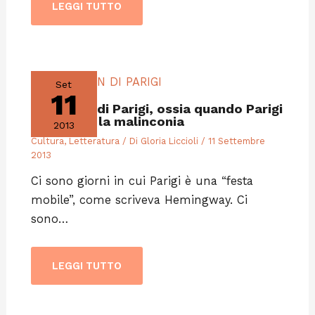
LEGGI TUTTO
Set
11
Lo spleen di Parigi, ossia quando Parigi
ti attacca la malinconia
2013
Cultura
,
Letteratura
/ Di
Gloria Liccioli
/
11 Settembre
2013
Ci sono giorni in cui Parigi è una “festa
mobile”, come scriveva Hemingway. Ci
sono…
LEGGI TUTTO