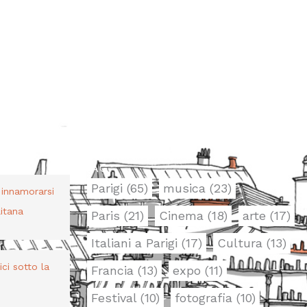
TAG
Parigi
(65)
musica
(23)
r innamorarsi
itana
Paris
(21)
Cinema
(18)
arte
(17)
Italiani a Parigi
(17)
Cultura
(13)
bici sotto la
Francia
(13)
expo
(11)
Festival
(10)
fotografia
(10)