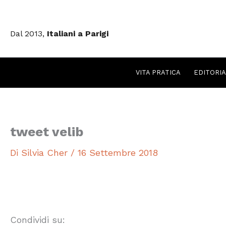
Vai
al
Dal 2013,
Italiani a Parigi
contenuto
VITA PRATICA
EDITORIA
tweet velib
Di
Silvia Cher
/
16 Settembre 2018
Condividi su: