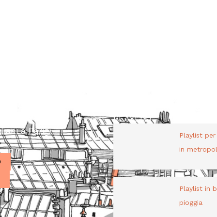
PLAYLIST
liani a Parigi.
Playlist pe
in metropol
O
Playlist in 
pioggia