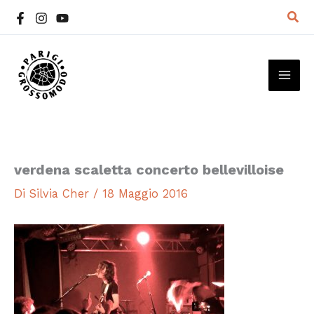
Vai
Cer
al
contenuto
MAI
ME
verdena scaletta concerto bellevilloise
Di
Silvia Cher
/
18 Maggio 2016