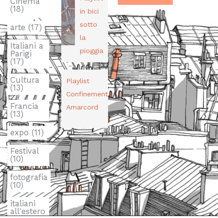
Cinema
(18)
in bici
sotto
arte
(17)
la
Italiani a
pioggia
Parigi
(17)
Cultura
Playlist
(13)
Confinement
Francia
Amarcord
(13)
expo
(11)
Festival
(10)
fotografia
(10)
italiani
all'estero