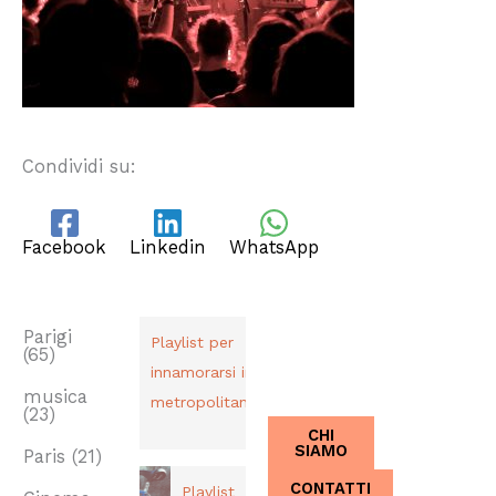
Condividi su:
Facebook
Linkedin
WhatsApp
TAG
PLAYLIST
CHI SIAMO
Dal 2013,
Parigi
Playlist per
(65)
Italiani a
innamorarsi in
Parigi.
musica
metropolitana
(23)
CHI
SIAMO
Paris
(21)
CONTATTI
Playlist