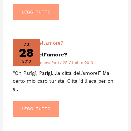
LEGGI TUTTO
Ott
28
La città dell’amore?
2013
Editoriali
/ Di
Selena Poti
/
28 Ottobre 2013
“Oh Parigi, Parigi…la città dell’amore!” Ma
certo mio caro turista! Città idilliaca per chi
è…
LEGGI TUTTO