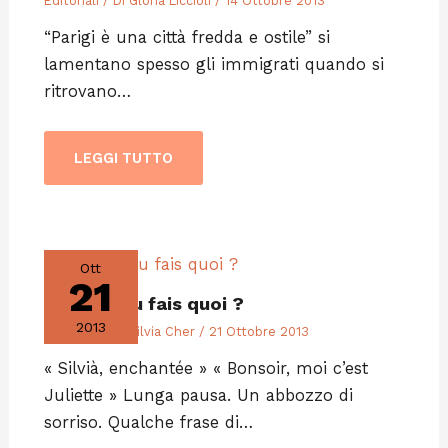
Editoriali
/ Di
Gloria Liccioli
/
14 Ottobre 2013
“Parigi è una città fredda e ostile” si
lamentano spesso gli immigrati quando si
ritrovano…
LEGGI TUTTO
Ott
21
Et sinon tu fais quoi ?
2013
Editoriali
/ Di
Silvia Cher
/
21 Ottobre 2013
« Silvià, enchantée » « Bonsoir, moi c’est
Juliette » Lunga pausa. Un abbozzo di
sorriso. Qualche frase di…