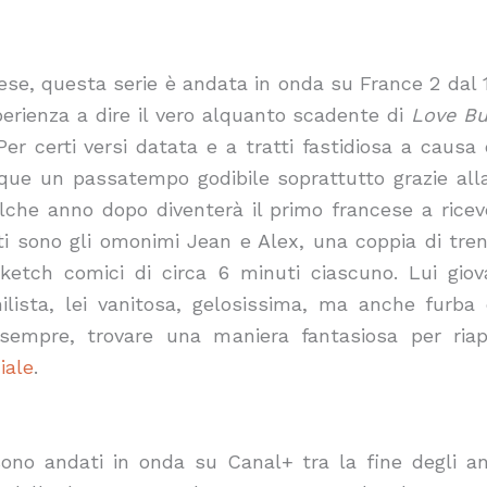
se, questa serie è andata in onda su France 2 dal 1
’esperienza a dire il vero alquanto scadente di
Love Bu
r certi versi datata e a tratti fastidiosa a causa
e un passatempo godibile soprattutto grazie alla 
che anno dopo diventerà il primo francese a rice
ti sono gli omonimi Jean e Alex, una coppia di trent
etch comici di circa 6 minuti ciascuno. Lui giov
ilista, lei vanitosa, gelosissima, ma anche furba e
empre, trovare una maniera fantasiosa per riappa
iale
.
sono andati in onda su Canal+ tra la fine degli ann