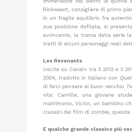
immersione nel dietro le quinte ai
Rickwaert, consigliere di primo pia
in un fragile equilibrio fra autent
sua posizione defilata, si present
avvincente, la trama della serie l
tratti di alcuni personaggi reali del
Les Revenants
Uscite su Canal+ tra il 2012 e il 2
2004, tradotto in italiano con
Quel
di farci pensare al buon vecchio
Tw
vita: Camille, una giovane stud
matrimonio, Victor, un bambino che 
classici dei film di zombie, quest
E qualche grande classico più ve