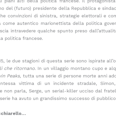
 piani alti della politica francese. Il protagonis
no del (futuro) presidente della Repubblica e sindac
iche convinzioni di sinistra, strategie elettorali e 
a come autentico marionettista della politica gover
ascia intravedere qualche spunto preso dall’attualit
la politica francese.
015, le due stagioni di questa serie sono ispirate al
li che ritornano
. In un villaggio montano cupo e a
in Peaks
, tutta una serie di persone morte anni ad
entessa vittima di un incidente stradale, Simon,
non parla, Serge, un serial-killer ucciso dal fratell
a serie ha avuto un grandissimo successo di pubblico
cchiarello…