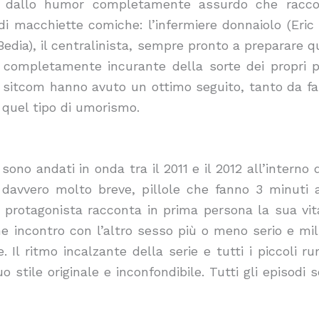
 dallo humor completamente assurdo che raccont
i macchiette comiche: l’infermiere donnaiolo (Eric 
Bedia), il centralinista, sempre pronto a preparare 
, completamente incurante della sorte dei propri p
a sitcom hanno avuto un ottimo seguito, tanto da fa
quel tipo di umorismo.
 sono andati in onda tra il 2011 e il 2012 all’inte
t davvero molto breve, pillole che fanno 3 minut
l protagonista racconta in prima persona la sua vit
e incontro con l’altro sesso più o meno serio e mill
. Il ritmo incalzante della serie e tutti i piccoli
uo stile originale e inconfondibile. Tutti gli episodi