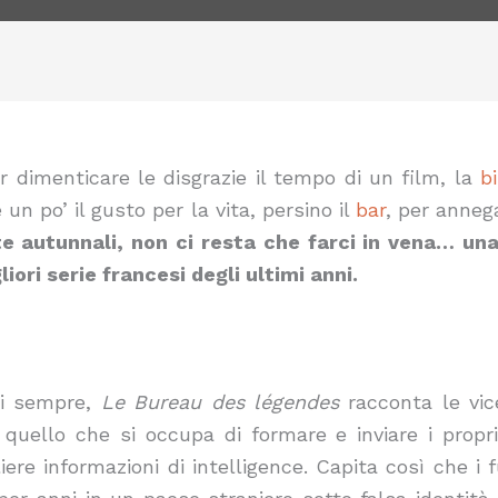
er dimenticare le disgrazie il tempo di un film, la
b
e un po’ il gusto per la vita, persino il
bar
, per annega
 autunnali, non ci resta che farci in vena… una 
liori serie francesi degli ultimi anni.
 di sempre,
Le Bureau des légendes
racconta le vic
, quello che si occupa di formare e inviare i propr
liere informazioni di intelligence. Capita così che i 