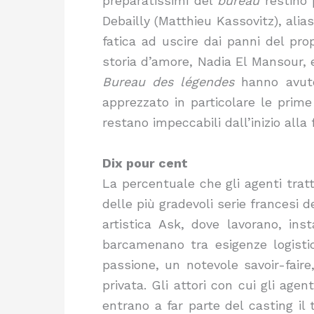
preparatissimi del
bureau
restino 
Debailly (Matthieu Kassovitz), alias
fatica ad uscire dai panni del pr
storia d’amore, Nadia El Mansour, 
Bureau des légendes
hanno avuto
apprezzato in particolare le prime 
restano impeccabili dall’inizio alla 
Dix pour cent
La percentuale che gli agenti trat
delle più gradevoli serie francesi d
artistica Ask, dove lavorano, inst
barcamenano tra esigenze logistich
passione, un notevole savoir-faire
privata. Gli attori con cui gli ag
entrano a far parte del casting il