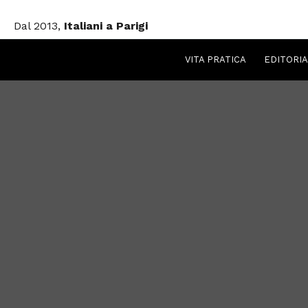
Vai
Dal 2013,
Italiani a Parigi
al
contenuto
VITA PRATICA
EDITORIA