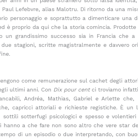
per anni in un paese straniero sotto falsa identit
 Paul Lefebvre, alias Malotru. Di ritorno da una missi
oprio personaggio e soprattutto a dimenticare una 
ed è proprio da qui che la storia comincia. Prodotte
 un grandissimo successo sia in Francia che a li
due stagioni, scritte magistralmente e davvero orig
fine.
tengono come remunerazione sul cachet degli attori
egli ultimi anni. Con
Dix pour cent
ci troviamo infatti
ancabili, Andréa, Mathias, Gabriel e Arlette che, s
e, capricci attoriali e richieste registiche. È un l
, sottili sotterfugi psicologici e spesso e volentie
enti hanno a che fare non sono altro che vere star d
 tempo di un episodio o due interpretando, con buo