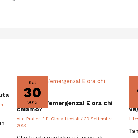
Set
30
suta
Aiuto è un’emergenza! E ora chi
Ve
2013
re
chiamo?
vé
Vita Pratica
/ Di
Gloria Liccioli
/
30 Settembre
Life
un
2013
Tan
Che la vita quotidiana è piena di