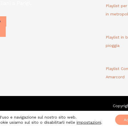
liani a Parigi.
Playlist pe
in metropol
O
Playlist in 
pioggia
Playlist Co
Amarcord
Copyrig
 d'uso e navigazione sul nostro sito web.
Ac
okie usiamo sul sito o disabilitarli nelle
impostazioni
.