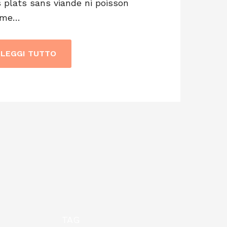
 plats sans viande ni poisson
me…
LEGGI TUTTO
TAG