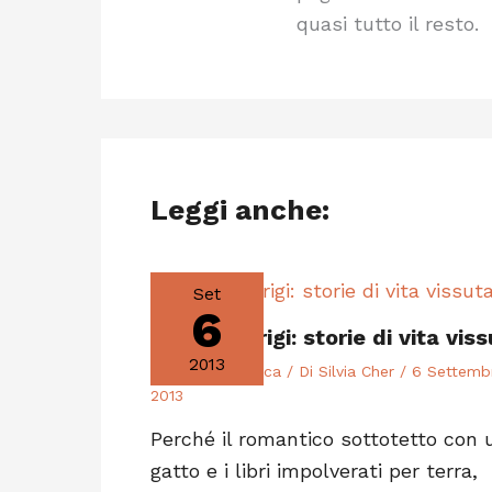
quasi tutto il resto.
Leggi anche:
Set
6
Casa a Parigi: storie di vita vis
2013
Videi
,
Vita Pratica
/ Di
Silvia Cher
/
6 Settemb
2013
Perché il romantico sottotetto con 
gatto e i libri impolverati per terra,