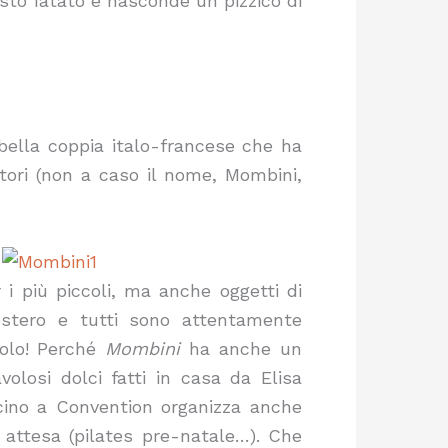
sto fatato e nasconde un pizzico di
 bella coppia italo-francese che ha
itori (non a caso il nome, Mombini,
r i più piccoli, ma anche oggetti di
estero e tutti sono attentamente
lo! Perché
Mombini
ha anche un
olosi dolci fatti in casa da Elisa
icino a Convention organizza anche
e attesa (pilates pre-natale…). Che