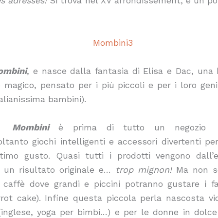
 adresses!
Si trova nel XV arrondissement, è un po
ombini
, e nasce dalla fantasia di Elisa e Dac, una
 magico, pensato per i più piccoli e per i loro gen
alianissima bambini).
Mombini
è prima di tutto un negozio
tanto giochi intelligenti e accessori divertenti pe
timo gusto. Quasi tutti i prodotti vengono dall’
r un risultato originale e…
trop mignon!
Ma non so
 caffè dove grandi e piccini potranno gustare i fav
rot cake). Infine questa piccola perla nascosta v
 (inglese, yoga per bimbi…) e per le donne in dolc