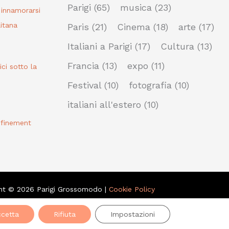
Parigi
(65)
musica
(23)
r innamorarsi
itana
Paris
(21)
Cinema
(18)
arte
(17)
Italiani a Parigi
(17)
Cultura
(13)
Francia
(13)
expo
(11)
bici sotto la
Festival
(10)
fotografia
(10)
italiani all'estero
(10)
nfinement
ht © 2026 Parigi Grossomodo |
Cookie Policy
cetta
Rifiuta
Impostazioni