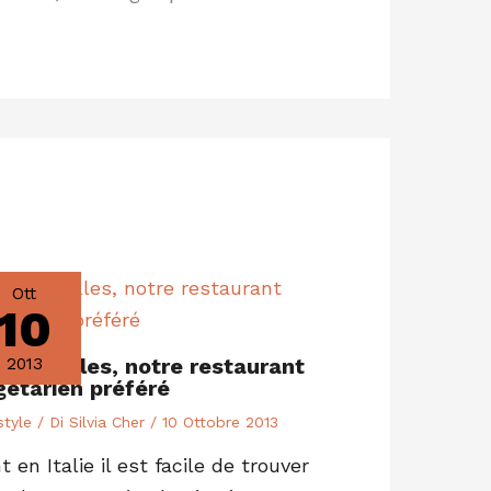
Ott
10
get’ Halles, notre restaurant
2013
gétarien préféré
style
/ Di
Silvia Cher
/
10 Ottobre 2013
t en Italie il est facile de trouver