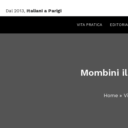
Vai
Dal 2013,
Italiani a Parigi
al
contenuto
VITA PRATICA
EDITORIA
Mombini il
Home
V