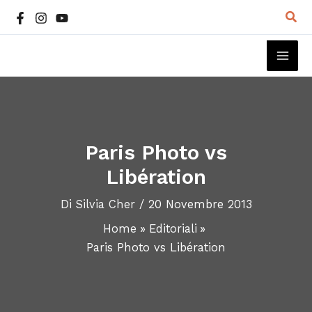
Vai
Cer
al
contenuto
MAI
ME
Paris Photo vs
Libération
Di
Silvia Cher
/
20 Novembre 2013
Home
Editoriali
Paris Photo vs Libération