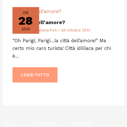
Ott
28
La città dell’amore?
2013
Editoriali
/ Di
Selena Poti
/
28 Ottobre 2013
“Oh Parigi, Parigi…la città dell’amore!” Ma
certo mio caro turista! Città idilliaca per chi
è…
LEGGI TUTTO
TAG
PLAYLIST
CHI SIAMO