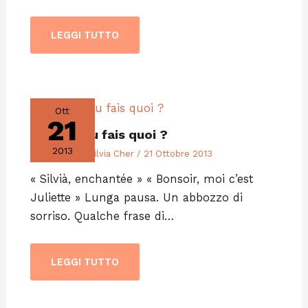
LEGGI TUTTO
Ott
21
Et sinon tu fais quoi ?
2013
Editoriali
/ Di
Silvia Cher
/
21 Ottobre 2013
« Silvià, enchantée » « Bonsoir, moi c’est
Juliette » Lunga pausa. Un abbozzo di
sorriso. Qualche frase di…
LEGGI TUTTO