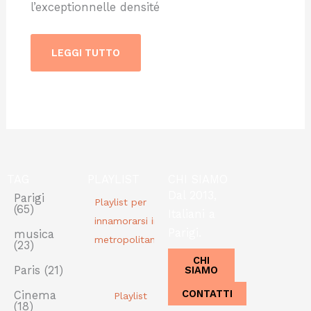
l’exceptionnelle densité
LEGGI TUTTO
TAG
PLAYLIST
CHI SIAMO
Dal 2013,
Parigi
Playlist per
(65)
Italiani a
innamorarsi in
Parigi.
musica
metropolitana
(23)
CHI
SIAMO
Paris
(21)
CONTATTI
Cinema
Playlist
(18)