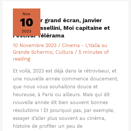
L’ITALIE
SUR
GRAND
Nov
ÉCRAN,
10
L’Italie sur grand écran, janvier
JANVIER
2024
2024 : Rossellini, Moi capitaine et
:
2023
ROSSELLINI,
Festival Télérama
MOI
CAPITAINE
ET
10 Novembre 2023
/
Cinema - L'Italia su
FESTIVAL
Grande Schermo
,
Cultura
/
5 minutes of
TÉLÉRAMA
reading
Et voilà, 2023 est déjà dans le rétroviseur, et
une nouvelle année commence doucement,
que nous vous souhaitons douce et
heureuse, à Paris ou ailleurs. Mais qui dit
nouvelle année dit bien souvent bonnes
résolutions ! Et pourquoi pas, par exemple,
essayer d’aller plus souvent au cinéma,
histoire de profiter un peu de